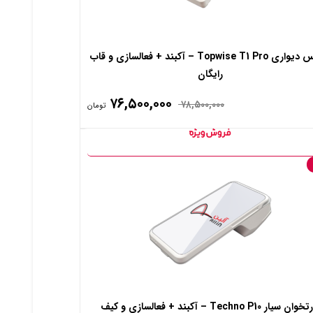
کشلس دیواری Topwise T1 Pro – آکبند + فعالسازی و قاب
رایگان
۷۶,۵۰۰,۰۰۰
۷۸,۵۰۰,۰۰۰
تومان
کارتخوان سیار Techno P10 – آکبند + فعالسازی و کیف