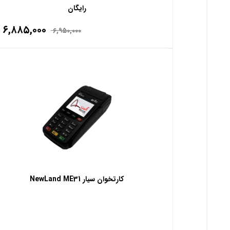
رایگان
۶,۸۸۵,۰۰۰
۶,۹۵۰,۰۰۰
کارتخوان سیار NewLand ME31