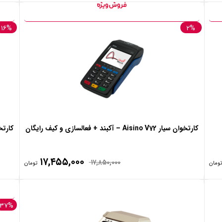
۱۶%
۲%
کارتخوان سیار Aisino V72 – آکبند + فعالسازی و کیف رایگان
۱۷,۴۵۵,۰۰۰
۱۷,۸۵۰,۰۰۰
تومان
تومان
۳۷%