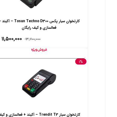
کارتخوان سیار پکس Tosan Techno D300 – آکبن
فعالسازی و کیف رایگان
۱۱,۵۰۰,۰۰۰
۱۳,۷۰۰,۰۰۰
۱%
کارتخوان سیار Trendit T3 – آکبند + فعالسازی و ک