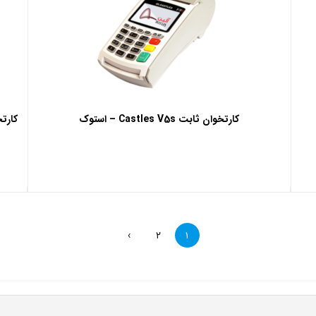
کارتخوان ثابت Castles V5s – استوک
›
۲
۱