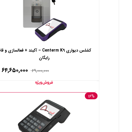
کشلس دیواری Centerm K9 – آکبند + فعالسازی و ق
رایگان
۶۴,۶۵۰,۰۰۰
۶۹,۰۰۰,۰۰۰
۱۶%