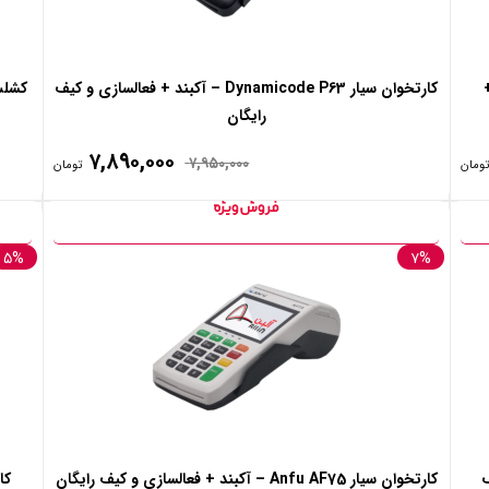
د +
کارتخوان سیار Dynamicode P63 – آکبند + فعالسازی و کیف
رایگان
۷,۸۹۰,۰۰۰
۷,۹۵۰,۰۰۰
تومان
تومان
۵%
۷%
یف
کارتخوان سیار Anfu AF75 – آکبند + فعالسازی و کیف رایگان