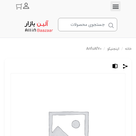
ورود به حسا
خانه
/
اینجنیکو
/
AnfuAf70