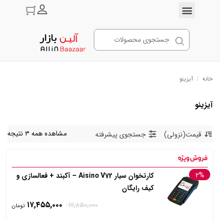
ورود به حسا
خانه
/
آیزینو
آیزینو
مشاهده همه ۳ نتیجه
قیمت(نزولی)
جستجوی پیشرفته
۲%
کارتخوان سیار Aisino V72 – آکبند + فعالسازی و
کیف رایگان
۱۷,۴۵۵,۰۰۰
۱۷,۸۵۰,۰۰۰
تومان