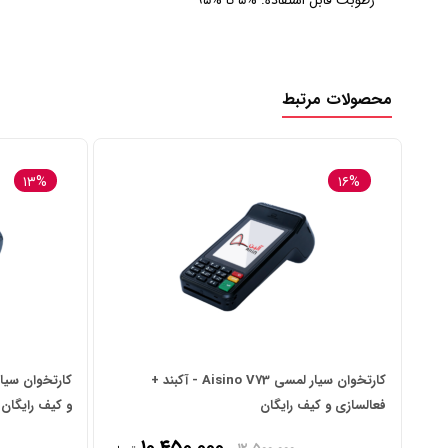
رطوبت قابل استفاده: %۵ تا %۹۵
محصولات مرتبط
۱۳%
۱۶%
کارتخوان سیار لمسی Aisino V73 - آکبند +
فعالسازی و کیف رایگان
و کیف رایگان
۱۰,۴۵۰,۰۰۰