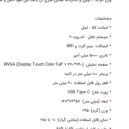
وزن کم ۲۹۵ گرمی و اندازه ۱۵ سانتی متری آن باعث می شود حمل و نقل آن بسیار آسان باشد.
مشخصات:
اصالت کالا : اصل
سیستم عامل : اندروید ۱۱
اتصالات: سیم کارت و WiFi
باتری: ۵۰۰۰ میلی آمپر
صفحه نمایش: (240*320 WVGA (Display Touch Color Full” 2.
پرینتر: ۱۰۰ میلی متر در ثانیه
قطر رول قابل استفاده: ۴۰ میلی متر
پورت شارژ: USB Type-C
ابعاد (میلی متر): ۵۷*۷۹*۱۴۷
وزن (گرم): ۲۹۵
دمای قابل استفاده (سانتی گراد): ۱۰- تا ۵۰+