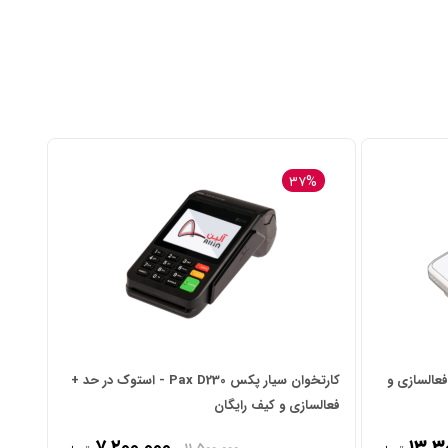
۳۷%
Te - آکبند + فعالسازی و
کارتخوان سیار پکس Pax D230 - استوک در حد +
فعالسازی و کیف رایگان
۷,۲۰۰,۰۰۰
۱۳,۳