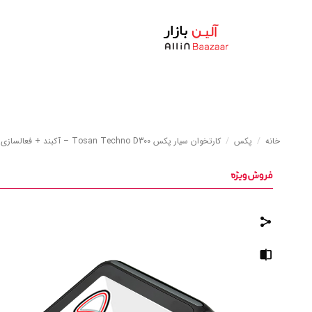
خانه
/
پکس
/
کارتخوان سیار پکس Tosan Techno D300 – آکبند + فعالسازی و کیف رایگان