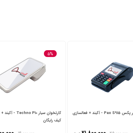
۵%
کارتخوان سیار پکس Pax S915 - آکبند + فعالسازی
کارتخوان سیار chno P10
کیف رایگان
۰۰,۰۰۰
۲۱,۸۰۰,۰۰۰