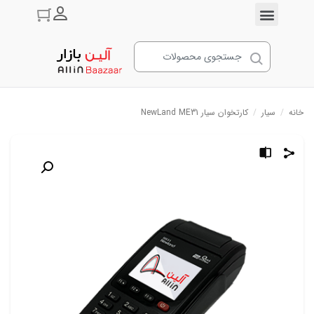
ورود به حسا
خانه
/
سیار
/
کارتخوان سیار NewLand ME31