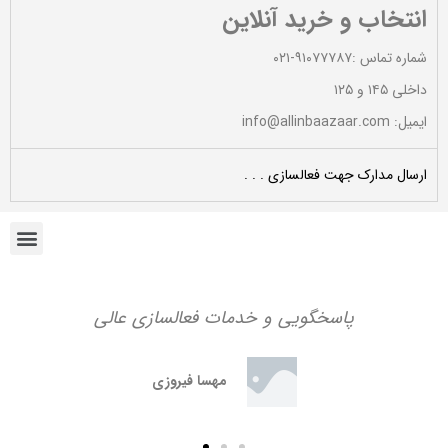
انتخاب و خرید آنلاین
نام
*
پردازنده
ARM11 – 32-bit secure CPU
شماره تماس :۹۱۰۷۷۷۸۷-۰۲۱
داخلی ۱۴۵ و ۱۲۵
ایمیل
*
حافظه
FLASH:128MB – RAM:64MB
ایمیل: info@allinbaazaar.com
ارسال مدارک جهت فعالسازی . . .
ذخیره نام، ایمیل و وبسایت من در مرورگر برای زمانی که دوباره
دیدگاهی می‌نویسم.
پاسخگویی و خدمات فعالسازی عالی
مهسا فیروزی