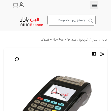
ورود به حسا
خانه
/
سیار
/
کارتخوان سیار NewPos 8210 – استوک