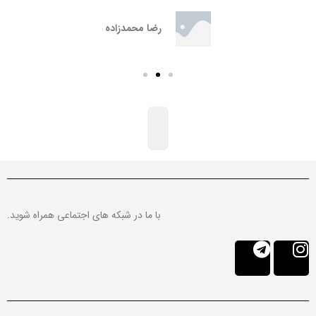
نرم افزار
به پرداخت ملت, سامان کیش
دمای قابل استفاده (سانتی گراد): ۱۰- تا ۵۰+
رضا محمدزاده
اقتصاد نوین, بانک ملت, دستگاه خام, بانک ملّی
رطوبت قابل استفاده: %۵ تا %۹۵
ایران, بانک آینده, بانک پاسارگاد, بانک تجارت,
بانک توسعه تعاون, بانک خاور میانه, بانک رفاه,
بانک سپه, بانک سرمایه, بانک سینا, بانک شهر,
بانک
بانک صادرات, بانک قرض‌الحسنه مهر ایران, بانک
کارآفرین, بانک کشاورزی, بانک گردشگری, پست
بانک ایران, بانک مشترک ایران ونزوئلا, مؤسسه
اعتباری ملل, مؤسسه اعتباری نور
با ما در شبکه های اجتماعی همراه شوید.