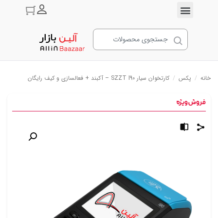
ورود به حسا
خانه
/
پکس
/
کارتخوان سیار SZZT I90 – آکبند + فعالسازی و کیف رایگان