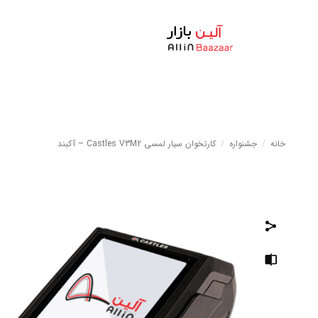
خانه
/
جشنواره
/
کارتخوان سیار لمسی Castles V3M2 – آکبند