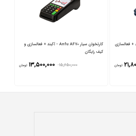
س Pax S915 - آکبند + فعالسازی
کارتخوان سیار Anfu AF70 - آکبند + فعالسازی و
کیف رایگان
۱۳,۵۰۰,۰۰۰
۲۱,۸
۱۵,۶۵۰,۰۰۰
تومان
تومان